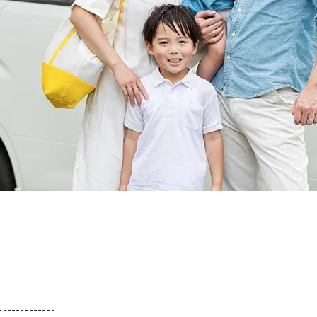
。
-------------