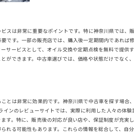
中古車の価格査定基準を学ぶ
プライスダウンのタイミング
オークション価格と販売価格の違い
ービスは非常に重要なポイントです。特に神奈川県では、
初めての中古車購入者が知っておくべき注意点
必要です。一部の販売店では、購入後一定期間内であれば
初心者向け中古車選びガイド
ターサービスとして、オイル交換や定期点検を無料で提供
予算設定のポイントと注意点
ことができます。中古車選びでは、価格や状態だけでなく
購入手続きの流れを事前に知る
初期費用と維持費の見積もり方法
中古車購入時の法律知識
安全安心な購入経験を得るために
ることは非常に効果的です。神奈川県で中古車を探す場合
神奈川県で中古車を選ぶ際に役立つ情報まとめ
ンラインのレビューサイトでは、実際に利用した人々の体
地元で人気の中古車モデル紹介
きます。特に、販売後の対応が良い店や、保証制度が充実
季節による中古車市場の変動
得られる可能性もあります。これらの情報を総合して、自