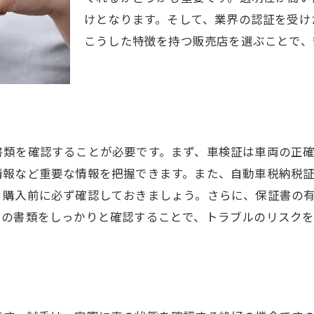
けとなります。そして、業界の認証を受け
中古車の状態を見極めるための重要チェックポイント
こうした特徴を持つ販売店を選ぶことで、
外装と内装の状態チェック法
エンジンルームの確認ポイント
走行距離と燃費の確認方法
サスペンションとブレーキの確認
タイヤの摩耗状態の見極め方
書類を確認することが必要です。まず、車検証は車両の正
過去の整備記録の重要性
情報など重要な情報を把握できます。また、自動車税納税
神奈川県での中古車税金対策を徹底解説
、購入前に必ず確認しておきましょう。さらに、保証書の
中古車にかかる主要な税金一覧
らの書類をしっかりと確認することで、トラブルのリスク
購入前に知っておくべき税金計算法
税金を節約するためのポイント
車検と税金の関係について
税金支払い時期と注意点