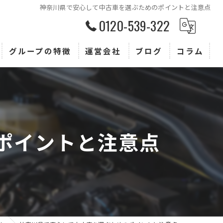
神奈川県で安心して中古車を選ぶためのポイントと注意点
0120-539-322
グループの特徴
運営会社
ブログ
コラム
査定
買取
販売
ポイントと注意点
トヨタ
ホンダ