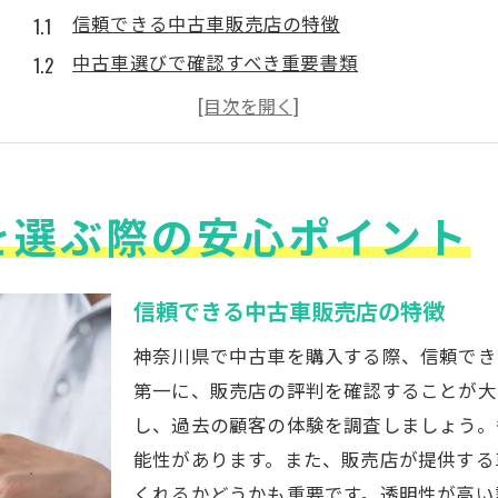
信頼できる中古車販売店の特徴
中古車選びで確認すべき重要書類
試乗時に注意するべきポイント
事故歴と整備履歴の見極め方
保証制度とアフターサービスの重要性
を選ぶ際の安心ポイント
地元の口コミを活用した情報収集
中古車購入で失敗しないための販売店の選び方
評判の良い販売店の見つけ方
信頼できる中古車販売店の特徴
店舗訪問時に確認するべきこと
神奈川県で中古車を購入する際、信頼でき
契約書の注意点と確認事項
第一に、販売店の評判を確認することが大
アフターケアサービスの有無
し、過去の顧客の体験を調査しましょう。
オンラインレビューの活用法
能性があります。また、販売店が提供する
販売店の免許や認定資格の確認
くれるかどうかも重要です。透明性が高い