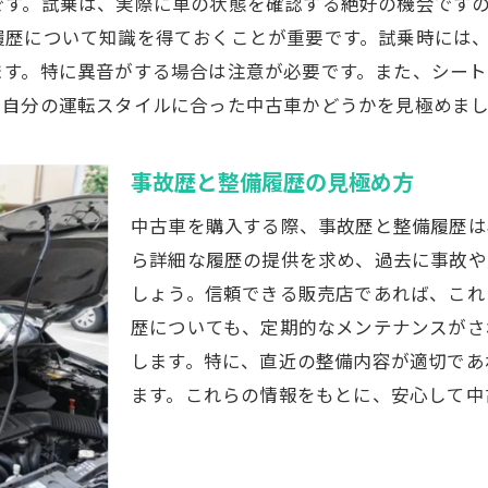
です。試乗は、実際に車の状態を確認する絶好の機会です
履歴について知識を得ておくことが重要です。試乗時には
県内特有の税金制度とその対策
ます。特に異音がする場合は注意が必要です。また、シー
信頼できる中古車を見つけるためのテクニック
、自分の運転スタイルに合った中古車かどうかを見極めま
経験者から学ぶ中古車選びのコツ
中古車オークション利用法
事故歴と整備履歴の見極め方
専門家による車両診断サービスの活用
中古車を購入する際、事故歴と整備履歴は
ブランドごとの特徴と選び方
ら詳細な履歴の提供を求め、過去に事故や
保証付き中古車の選び方
しょう。信頼できる販売店であれば、これ
ディーラー認定中古車の利点
歴についても、定期的なメンテナンスがさ
中古車の価格を理解しお得に購入する方法
します。特に、直近の整備内容が適切であ
市場動向を知っておく重要性
ます。これらの情報をもとに、安心して中
値引き交渉の成功の秘訣
予算内でベストな選択をする方法