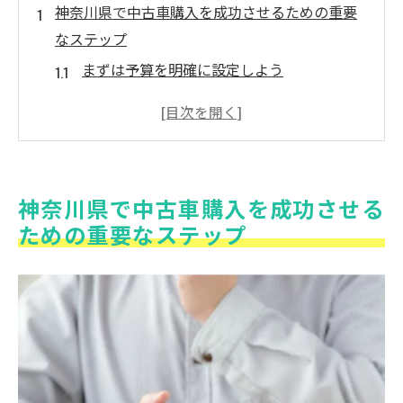
神奈川県で中古車購入を成功させるための重要
なステップ
まずは予算を明確に設定しよう
購入前の車両チェックポイントを押さえる
試乗で確認すべき重要なポイント
購入後のメンテナンス計画を立てる
信頼できる中古車業者の選び方
神奈川県で中古車購入を成功させる
購入契約時に注意すべき書類と確認事項
ための重要なステップ
中古車選びで避けるべき落とし穴を徹底解説
隠れた修理歴を見抜く方法
オドメーター改ざんのリスクを回避する
保証がない車両を選ぶリスクとは
事故車両を見破るための基本知識