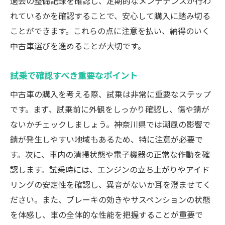
過去の整備記録を確認し、定期的なメンテナンスが行わ
値引き成功のための準備と心構え
れているかを確認することで、安心して購入に踏み切る
複数の店舗で見積もりを比較する
ことができます。これらの点に注意を払い、納得のいく
交渉時に活用できるデータの集め方
中古車選びを進めることが大切です。
冷静に交渉を進めるコツと心構え
試乗で確認すべき重要なポイント
神奈川県での中古車購入を豊かにするための知
中古車の購入を考える際、試乗は非常に重要なステップ
識
です。まず、試乗前に外観をしっかり確認し、傷や錆が
地域の交通事情に適した車種選び
ないかチェックしましょう。神奈川県では潮風の影響で
中古車を選ぶ際に考慮すべき環境要因
錆が発生しやすい地域もあるため、特に注意が必要で
地元イベントや展示会で得られる情報
す。次に、車内の清掃状態や電子機器の正常な作動を確
神奈川県特有のカーライフスタイルとは
認します。試乗時には、エンジンの立ち上がりやアイド
カーシェアリングとの併用で得られる利点
リングの安定性を確認し、異音がないか耳を澄ませてく
地域コミュニティを活用した情報収集の方
ださい。また、ブレーキの効きやサスペンションの状態
法
を体感し、車の全体的な性能を把握することが重要で