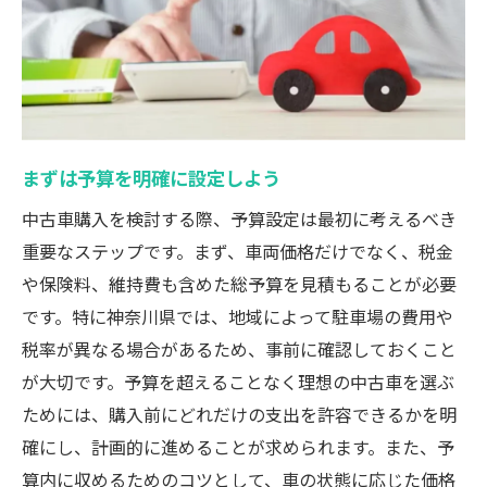
購入時期による価格変動の傾向を理解する
ネット情報に惑わされず実物を確認する
神奈川県特有の中古車規制を理解して賢く選ぶ
神奈川県の排ガス規制に注意する
地域特有の税制優遇を活用する方法
まずは予算を明確に設定しよう
車検の有効期限の確認を怠らない
中古車購入を検討する際、予算設定は最初に考えるべき
特定地域での使用制限をチェックする
重要なステップです。まず、車両価格だけでなく、税金
県内での中古車買取相場を把握する
や保険料、維持費も含めた総予算を見積もることが必要
地方特有の保険制度を理解する
です。特に神奈川県では、地域によって駐車場の費用や
安心できる中古車販売店の見分け方を伝授
税率が異なる場合があるため、事前に確認しておくこと
口コミやレビューの見方を知る
が大切です。予算を超えることなく理想の中古車を選ぶ
長年の実績を持つ店舗を選ぶ
ためには、購入前にどれだけの支出を許容できるかを明
確にし、計画的に進めることが求められます。また、予
アフターサービスの質を確認する
算内に収めるためのコツとして、車の状態に応じた価格
店舗の査定基準を理解する