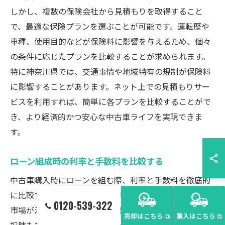
しかし、複数の保険会社から見積もりを取得すること
で、最適な保険プランを選ぶことが可能です。運転歴や
車種、使用目的などが保険料に影響を与えるため、個々
の条件に応じたプランを比較することが求められます。
特に神奈川県では、交通事情や地域特有の規制が保険料
に影響することがあります。ネット上での見積もりサー
ビスを利用すれば、簡単に各プランを比較することがで
き、より経済的かつ安心な中古車ライフを実現できま
す。
ローン組成時の利率と手数料を比較する
中古車購入時にローンを組む際、利率と手数料を徹底的
に比較することは必須です。特に神奈川県では、中古車
0120-539-322
市場が活発であるため、金融機関が提供するローンの選
売却はこちら
購入はこちら
択肢も多岐にわたります。頭金を設定し、予算内で無理