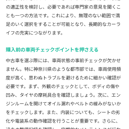
の適正性を検討し、必要であれば専門家の意見を聞くこ
試乗や保証の有無を確認する方法
とも一つの方法です。これにより、無理のない範囲で満
店舗訪問時にチェックすべきポイント
足のいく選択をすることが可能となり、長期的なカーラ
中古車購入前に知っておくべき費用と税金のポ
イフの充実につながります。
イント
車両本体価格以外に必要な諸費用
購入前の車両チェックポイントを押さえる
自動車税や重量税を正確に理解する
中古車を選ぶ際には、車両状態の事前チェックが欠かせ
保険料の見積もりを事前に取得する
ません。特に神奈川県のような都市部では、車両使用頻
ローン組成時の利率と手数料を比較する
度が高く、思わぬトラブルを避けるために細かい確認が
必要です。まず、外観のチェックとして、ボディの傷や
購入後の維持費を計算して予算を組む
凹み、タイヤの摩耗具合を確認しましょう。次に、エン
中古車特有の減価償却制度を活用する
ジンルームを開けてオイル漏れやベルトの緩みがないか
価格交渉を成功させるための実践的テクニック
をチェックします。また、内装についても、シートの劣
事前調査で市場価格を把握する
化や電装系の動作確認を行うことが重要です。さらに、
交渉におけるタイミングの重要性