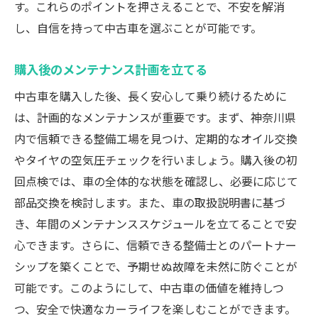
中古車デメリットを克服し満足のいくカーライ
す。これらのポイントを押さえることで、不安を解消
フを送る方法
し、自信を持って中古車を選ぶことが可能です。
故障リスクを最小限にするためのメンテナ
購入後のメンテナンス計画を立てる
ンス
中古車を購入した後、長く安心して乗り続けるために
長く愛車を楽しむための使用方法
は、計画的なメンテナンスが重要です。まず、神奈川県
中古車購入後の価値を最大化する方法
内で信頼できる整備工場を見つけ、定期的なオイル交換
カスタマイズで満足度を高めるアイデア
やタイヤの空気圧チェックを行いましょう。購入後の初
中古車購入後のトラブルを回避する手段
回点検では、車の全体的な状態を確認し、必要に応じて
安心できるドライブを実現するための保険
部品交換を検討します。また、車の取扱説明書に基づ
選び
き、年間のメンテナンススケジュールを立てることで安
心できます。さらに、信頼できる整備士とのパートナー
シップを築くことで、予期せぬ故障を未然に防ぐことが
可能です。このようにして、中古車の価値を維持しつ
つ、安全で快適なカーライフを楽しむことができます。