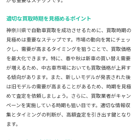
がる重要なステップです。
車内の臭い対策と改善策
車の外観を保つための手法
適切な買取時期を見極めるポイント
神奈川県で信頼できる自動車買取業者を見極め
神奈川県で自動車買取を成功させるために、買取時期の
るポイント
見極めは重要なステップです。市場の動向を常にチェッ
口コミと評価の活用法
クし、需要が高まるタイミングを狙うことで、買取価格
買取業者の実績と信頼性を確認する方法
を最大化できます。特に、春や秋は新車の買い替え需要
査定の透明性と説明の詳細さ
が増えるため、中古車市場においても買取価格が上昇す
契約条件の確認ポイント
る傾向があります。また、新しいモデルが発表された後
業者の評判を調べるための手段
は旧モデルの需要が高まることがあるため、時期を見極
地域密着型業者のメリット
めて査定を依頼しましょう。さらに、買取業者がキャン
ペーンを実施している時期も狙い目です。適切な情報収
高額査定を得るために避けたい自動車買取の誤
集とタイミングの判断が、高額査定を引き出す鍵となり
解と注意点
ます。
一般的な誤解とその影響
査定額に対する過度な期待のリスク