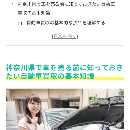
神奈川県で車を売る前に知っておきたい自動車
買取の基本知識
自動車買取の基本的な流れを理解する
神奈川県に特有の買取市場の特徴
適切な買取時期を見極めるポイント
車のモデルと市場価値の関係
中古車市場のトレンドをチェック
神奈川県で車を売る前に知っておき
必要書類の準備と手続きの流れ
たい自動車買取の基本知識
自動車買取の査定額を最大化するための準備方
法とは
車のメンテナンスが査定に与える影響
買取前に行うべき車内外の清掃の重要性
事故履歴の透明性が査定に及ぼす効果
適正な走行距離の提示方法