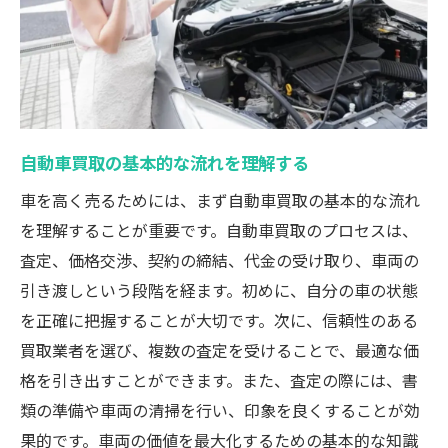
オプションパーツの価値について知る
市場調査で得る競争力ある事前情報
複数業者への査定依頼が神奈川県での車売却を
成功に導く理由
自動車買取の基本的な流れを理解する
複数の見積もりを取ることの利点
業者間の競争を活用した交渉術
車を高く売るためには、まず自動車買取の基本的な流れ
を理解することが重要です。自動車買取のプロセスは、
神奈川県内での査定業者の選び方
査定、価格交渉、契約の締結、代金の受け取り、車両の
オンライン査定を活用した価格比較の方法
引き渡しという段階を経ます。初めに、自分の車の状態
効率的な業者の選定基準
を正確に把握することが大切です。次に、信頼性のある
査定額の差異から見る業者の特徴
買取業者を選び、複数の査定を受けることで、最適な価
ネット査定を活用して神奈川県で最も有利な買
格を引き出すことができます。また、査定の際には、書
取条件を引き出す方法
類の準備や車両の清掃を行い、印象を良くすることが効
ネット査定のメリットとデメリット
果的です。車両の価値を最大化するための基本的な知識