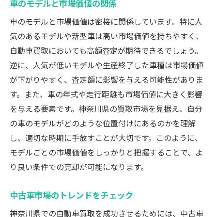
車のモデルと市場価値の関係
不適切な情報の提供がもたらす問題
車のモデルと市場価値は密接に関係しています。特に人
契約内容の理解不足によるトラブル
気のあるモデルや新型車は高い市場価値を持ちやすく、
査定員とのコミュニケーションの重要性
自動車買取においても高額査定が期待できるでしょう。
誤解を避けるための情報収集方法
逆に、人気が低いモデルや生産終了した車種は市場価値
神奈川県で安心・安全に車を売却するための最
が下がりやすく、査定額に影響を与える可能性がありま
終ステップ
す。また、車の年式や走行距離も市場価値に大きく影響
契約締結前の最終確認事項
を与える要素です。神奈川県の買取市場を見据え、自分
の車のモデルがどのような位置付けにあるのかを理解
引き渡しの流れと注意点
し、適切な時期に手放すことが大切です。このように、
トラブルを避けるための重要ポイント
モデルごとの市場価値をしっかりと把握することで、よ
支払い方法の選択肢と安全性
り良い条件での売却が可能になります。
売却後の手続きとフォローアップ
車売却後の保険と税金の手続き
中古車市場のトレンドをチェック
神奈川県での自動車買取を成功させるためには、中古車