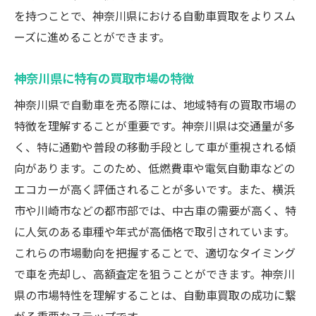
神奈川県で信頼できる査定サイトの選び方
を持つことで、神奈川県における自動車買取をよりスム
ーズに進めることができます。
オンライン査定の結果をどのように活用す
るか
神奈川県に特有の買取市場の特徴
インターネットを活用した査定の流れ
神奈川県で自動車を売る際には、地域特有の買取市場の
ネット査定での注意点と対策
特徴を理解することが重要です。神奈川県は交通量が多
オンライン査定のプロセスを効率化する方
く、特に通勤や普段の移動手段として車が重視される傾
法
向があります。このため、低燃費車や電気自動車などの
車の状態を維持して自動車買取の査定額をアッ
エコカーが高く評価されることが多いです。また、横浜
プさせる秘訣
市や川崎市などの都市部では、中古車の需要が高く、特
定期的なメンテナンスがもたらす価値
に人気のある車種や年式が高価格で取引されています。
洗車と内装クリーニングの重要性
これらの市場動向を把握することで、適切なタイミング
タイヤとブレーキの状態をチェック
で車を売却し、高額査定を狙うことができます。神奈川
エンジンルームをきれいに保つ方法
県の市場特性を理解することは、自動車買取の成功に繋