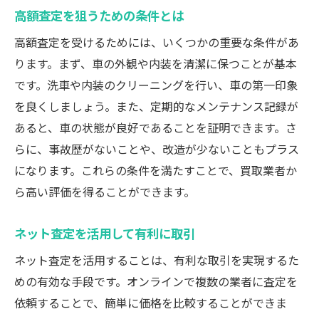
高額査定を狙うための条件とは
ネット査定を活用した効率的な取引
高額査定を受けるためには、いくつかの重要な条件があ
成功事例から学ぶ自動車買取のヒント
ります。まず、車の外観や内装を清潔に保つことが基本
高額査定を狙う神奈川県の廃車買取術
です。洗車や内装のクリーニングを行い、車の第一印象
神奈川で高額査定を得るための秘訣
を良くしましょう。また、定期的なメンテナンス記録が
自動車買取の高額査定の実現法
あると、車の状態が良好であることを証明できます。さ
ネット査定を使った最適な戦略
らに、事故歴がないことや、改造が少ないこともプラス
複数業者の査定を活かした取引術
になります。これらの条件を満たすことで、買取業者か
ら高い評価を得ることができます。
車の状態管理が重要な理由とは
廃車買取で得するための知恵
ネット査定を活用して有利に取引
廃車買取で最良の条件を引き出す方法
ネット査定を活用することは、有利な取引を実現するた
最良条件を引き出すための査定術
めの有効な手段です。オンラインで複数の業者に査定を
高額査定に繋がる自動車買取の知識
依頼することで、簡単に価格を比較することができま
神奈川での買取業者選びのポイント