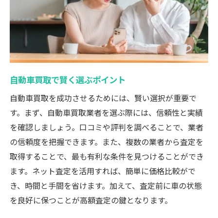
ネット査定を活用した取引の流れ
自動車買取の成功事例と戦略
廃車買取で得するための神奈川ガイド
神奈川で廃車買取を成功させる方法
自動車買取業者の選び方とポイント
自動車買取で賢く選ぶポイント
ネット査定がもたらすメリットとは
自動車買取を成功させるためには、賢い選択が重要で
高額査定に繋がる車両整備の重要性
す。まず、自動車買取業者を選ぶ際には、信頼性と実績
複数査定で最良条件を引き出すコツ
を確認しましょう。口コミや評判を調べることで、業者
廃車買取で失敗しないための知識
の信頼度を把握できます。また、複数の業者から査定を
廃車買取を成功させるための重要ポイント
取得することで、最も有利な条件を見つけることができ
廃車買取で抑えるべき基本の知識
ます。ネット査定を活用すれば、簡単に価格比較がで
自動車買取で成功するための要点
き、時間と手間を省けます。加えて、査定前に車の状態
を良好に保つことが高額査定の鍵となります。
高額査定を狙うための実践方法
神奈川の買取業者を賢く選ぶコツ