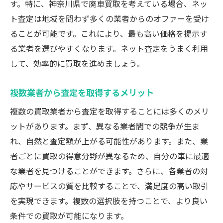
す。特に、神奈川県で廃車買取を考えている場合、ネッ
ネット査定を活用した賢いアプローチ
ト査定は地域を問わず多くの業者からのオファーを受け
車両整備で高額査定を実現する方法
ることが可能です。これにより、最も高い価格を提示す
成功する廃車買取のための基本
る業者を選びやすくなります。ネット査定をうまく利用
して、効率的に買取を進めましょう。
神奈川県での廃車買取を最大限に活用する
神奈川で廃車買取を活用するテクニック
複数業者から査定を取得するメリット
自動車買取で役立つ高額査定の方法
複数の買取業者から査定を取得することには多くのメリ
賢くネット査定を利用するためのヒント
ットがあります。まず、異なる業者間での競争が生ま
複数査定の利点を活かした取引の進め方
れ、自然と査定額が上がる可能性があります。また、業
車の状態を整えることの重要性
者ごとに買取の得意分野が異なるため、自分の車に最適
廃車買取の成功に繋がる知識
な業者を見つけることができます。さらに、各業者の対
自動車買取業者選びで失敗しない方法
応やサービスの質を比較することで、満足度の高い取引
失敗しないための業者選びのポイント
を実現できます。複数の選択肢を持つことで、より良い
条件での買取が可能になります。
高額査定を目指す自動車買取のコツ