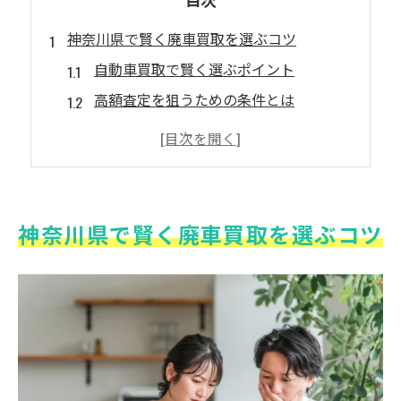
神奈川県で賢く廃車買取を選ぶコツ
自動車買取で賢く選ぶポイント
高額査定を狙うための条件とは
ネット査定を活用して有利に取引
複数業者から査定を取得するメリット
車の状態を保つ重要性と方法
廃車買取の基礎知識と選び方
神奈川県で賢く廃車買取を選ぶコツ
自動車買取のポイントと高額査定の秘訣
自動車買取で得する高額査定術
廃車買取で重要なポイントは何か
高額査定を叶える自動車買取の秘訣
神奈川県の買取業者選びの基準