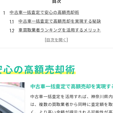
目次
中古車一括査定で安心の高額売却術
中古車一括査定で高額売却を実現する秘訣
車買取業者ランキングを活用するメリット
中古車査定時に注意したいポイントとは
安心取引に欠かせない中古車情報収集術
中古車一括見積もりの落とし穴と対策法
安心の高額売却術
神奈川県で中古車売却を成功させるコツ
効率的な中古車売却なら一括査定活用
中古車の一括査定で効率的な売却を目指す方法
中古車一括査定で高額売却を実現す
中古車査定をスムーズに進める準備のポイント
中古車一括査定を活用すれば、神奈川県内
車を売るならどこがいいか迷った時の選び方
は、複数の買取業者から同時に査定額を取
一括査定サイトの仕組みと上手な活用法
く、より高い金額が提示される可能性が高