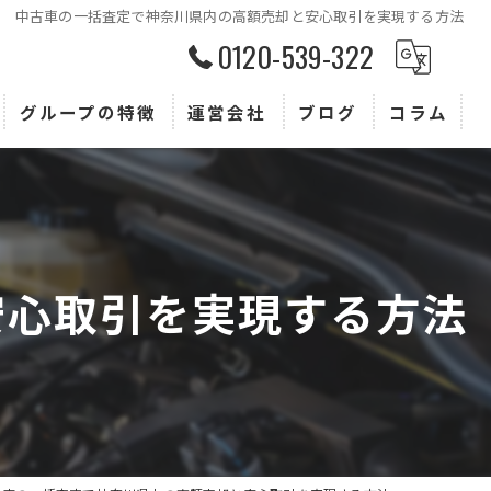
中古車の一括査定で神奈川県内の高額売却と安心取引を実現する方法
0120-539-322
グループの特徴
運営会社
ブログ
コラム
査定
買取
販売
安心取引を実現する方法
トヨタ
ホンダ