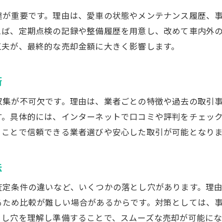
査定後のキャンセル条件をしっかり確認
達が重要です。理由は、愛車の状態やメンテナンス履歴、
安心できる中古車業者選びのチェック項目
えば、定期点検の記録や整備履歴を用意し、改めて車内外
工夫が、最終的な売却金額に大きく影響します。
神奈川県で信頼される中古車売却サービス
電話なしで進める中古車一括査定の方法
術
中古車一括査定を電話なしで依頼する手順
電話連絡を避けたい方のための売却術
収集が不可欠です。理由は、業者ごとの特徴や過去の取引
す。具体的には、インターネットで口コミや評判をチェッ
中古車査定の連絡手段と選択ポイント
ることで信頼できる業者選びや安心した取引が可能となり
ストレスフリーな一括見積もり活用方法
車買取電話なしサービスの特徴と注意点
法
効率的かつ安心な中古車売却体験を目指す
中古車売却で失敗しない業者選びのコツ
査定条件の違いなど、いくつかの落とし穴があります。理
るため比較が難しい場合があるからです。対策としては、
中古車売却で安心できる業者を選ぶ方法
とし穴を理解し準備することで、スムーズな売却が可能にな
車買取業者ランキング活用時の注意点