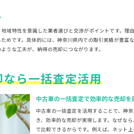
中古車一括査定で信頼性を見極める基準
ツ
口コミや評判から中古車業者を選ぶコツ
、地域特性を意識した業者選びと交渉がポイントです。理
高額査定を引き出す交渉テクニック紹介
るためです。具体的には、神奈川県内での取引実績が豊富
契約前に確認したい中古車売却の注意点
のような工夫が、納得の売却につながります。
事故車も安心して任せる一括査定の魅力
事故車買取一括査定で安心売却を実現
中古車査定で事故歴が与える影響とは
却なら一括査定活用
事故車も高値が狙える一括査定のポイント
安心できる事故車買取業者の選び方
中古車の一括査定で効率的な売却を
事故車査定時に注意すべき書類と手続き
中古車の一括査定を活用することで、神奈
事故車売却で失敗しないための対策
き、効率的な売却が実現します。なぜなら
最新の中古車買取相場表から見る売却戦略
で比較できるからです。例えば、ネット上