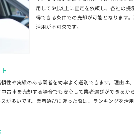
中古車一括見積もりで比較すべき項目とは
用して5社以上に査定を依頼し、各社の提
失敗しない中古車売却のための事前対策
得できる条件での売却が可能となります。
活用が不可欠です。
高値を狙うなら中古車査定の比較が鍵
中古車査定で高値を引き出す比較のコツ
車買取横浜おすすめ業者の見分け方
中古車査定額アップに必要なポイント整理
一括査定を活かした高額中古車売却の秘策
ット
車買取業者ランキングと口コミの活用法
信頼性や実績のある業者を効率よく選別できます。理由は
中古車相場表を活用した賢い査定依頼
て中古車を売却する場合でも安心して業者選びができるか
一括査定を通じた神奈川県での賢い選択
ースが多いです。業者選びに迷った際は、ランキングを活
神奈川県で中古車一括査定を選ぶ際の基準
中古車売却時に比較すべき査定サービス
は
一括見積もりで見落としがちな注意点解説