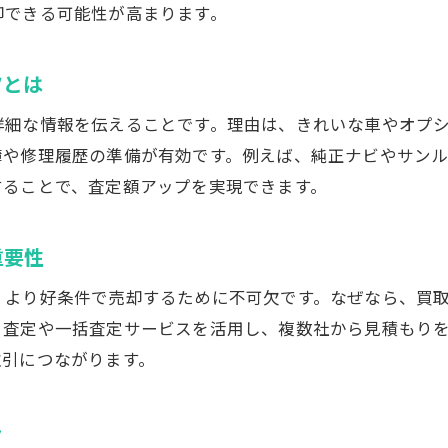
却できる可能性が高まります。
査定依頼から成約までの流れを詳しく解説
オンライン査定や出張査定の活用方法
ツとは
自宅でできるミニバン査定前の準備とは
詳細な情報を伝えることです。理由は、きれいな車やオプ
自動車買取前に自宅でできる清掃ポイント
簿や修理履歴の準備が有効です。例えば、純正ナビやサン
ミニバンのメンテナンスで査定額アップを狙う
することで、査定額アップを実現できます。
必要書類と準備物を事前に確認する重要性
車内外の小さな傷や汚れの対処方法とは
重要性
中古車買取で有利になる写真の撮り方の工夫
、より好条件で売却するために不可欠です。なぜなら、買
オンライン査定時の注意点とコツを紹介
ト査定や一括査定サービスを活用し、複数社から見積もり
家族のカーライフに最適な買い替え計画の立て方
取引につながります。
自動車買取を活用した賢い買い替えステップ
家族構成やライフスタイルを考慮した選び方
ト