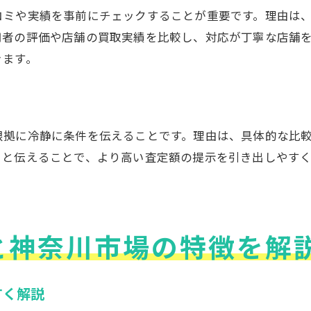
買取相場と新車購入のタイミングを解説
コミや実績を事前にチェックすることが重要です。理由は
買い替え時に役立つ中古車買取情報の集め方
用者の評価や店舗の買取実績を比較し、対応が丁寧な店舗
後悔しないためのミニバン選びのチェックポイン
きます。
効率的な自動車買取で家計負担を軽減する方法
中古車買取の評判や口コミを上手に活用するコツ
中古車買取センターの評判を見極める方法
根拠に冷静に条件を伝えることです。理由は、具体的な比
実際の口コミから読み解く自動車買取の傾向
」と伝えることで、より高い査定額の提示を引き出しやす
トラブル事例から学ぶ安全な業者選び
口コミが多い自動車買取先の特徴とは
ネット上の評価を正しく活用するポイント
と神奈川市場の特徴を解
信頼と満足度の高い取引に繋げる活用術
納得の価格で手放すための自動車買取相場知識
すく解説
自動車買取相場の最新動向と調べ方を解説