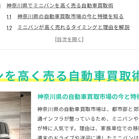
神奈川県でミニバンを高く売る自動車買取術
神奈川県の自動車買取市場の今と特徴を知る
ミニバンが高く売れるタイミングと理由を解説
自動車買取で査定額アップが狙えるコツとは
複数の中古車買取センターを比較する重要性
評判の良い自動車買取店活用のポイント
ンを高く売る自動車買取
自動車買取で納得価格に近づく交渉術
自動車買取の流れと神奈川市場の特徴を解説
自動車買取の基本的な流れを分かりやすく解説
神奈川県の自動車買取市場の今と特
神奈川県における中古車買取市場の動向と背景
神奈川県の自動車買取市場は、都市部と郊
査定前に知っておきたい地域特有の注意点
通インフラが整っているため、ミニバンや
自動車買取で重視される評価ポイントと基準
が特に人気です。理由は、家族単位での移
中古車買取センターの選び方と比較方法
週末のドライブや送迎に適したミニバンは