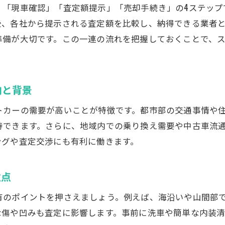
神奈川県でのミニバン買取価格の変動要因
」「現車確認」「査定額提示」「売却手続き」の4ステップ
年式や走行距離による査定相場の違い
後、各社から提示される査定額を比較し、納得できる業者
準備が大切です。この一連の流れを把握しておくことで、
中古車買取センターでの相場比較の重要性
相場を把握して高額査定を目指すコツ
自動車買取で損しないための情報整理術
向と背景
トカーの需要が高いことが特徴です。都市部の交通事情や
待できます。さらに、地域内での乗り換え需要や中古車流
ングや査定交渉にも有利に働きます。
意点
有のポイントを押さえましょう。例えば、海沿いや山間部
な傷や凹みも査定に影響します。事前に洗車や簡単な内装