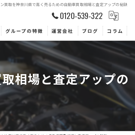
ン買取を神奈川県で高く売るための自動車買取相場と査定アップの秘訣
0120-539-322
グループの特徴
運営会社
ブログ
コラム
査定
買取
買取相場と査定アップの
販売
トヨタ
ホンダ