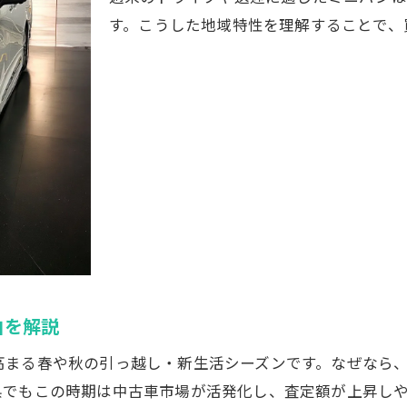
カーセンサーを活用した情報収集のコツ
す。こうした地域特性を理解することで、
ミニバン査定アップを狙うための実践ポイント
自動車買取で査定額が上がる準備を徹底解説
ミニバンの装備や内外装のチェックポイント
高額査定が期待できる維持管理のコツとは
査定時に伝えるべきアピールポイント
中古車買取センター利用時の成功事例紹介
出張査定を活用した自動車買取の利点
信頼できる自動車買取先を神奈川で見つける方法
自動車買取店の評判や口コミを正しく活用する
由を解説
神奈川県内で信頼できる買取先を見極めるコツ
高まる春や秋の引っ越し・新生活シーズンです。なぜなら
中古車買取センターの比較ポイントを解説
県でもこの時期は中古車市場が活発化し、査定額が上昇し
トラブル回避のためのチェックリスト紹介