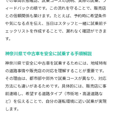
での車両状態確認、試乗コースの説明、実際の試乗、フ
試乗時に見落としがちな中古車の重要ポイ
ィードバックの順です。この流れを守ることで、販売店
ント
との信頼関係も築けます。たとえば、予約時に希望条件
中古車選びで役立つ試乗チェック方法解説
や気になる点を伝え、当日はスタッフと一緒に試乗前チ
即日乗り出し可能な中古車を見極める方法
ェックリストを作成することで、漏れなく確認ができま
即日乗り出しできる中古車の特徴と探し方
す。
中古車購入当日に乗れる条件と確認事項
中古車即日納車を実現するためのポイント
神奈川県で中古車を安全に試乗する手順解説
即日納車が可能な中古車の見極め方と注意
神奈川県で安全に中古車を試乗するためには、地域特有
点
の道路事情や販売店の対応を理解することが重要です。
購入後すぐ乗れる中古車を選ぶためのコツ
その理由は、都市部や郊外で試乗コースが異なり、対応
中古車試乗で即日乗り出しを叶える方法
方法にも違いがあるためです。具体的には、販売店に事
前連絡し、希望する道路タイプ（市街地・高速道路な
口コミを活用した中古車試乗の成功術
ど）を伝えることで、自分の運転環境に近い試乗が実現
口コミ活用で失敗しない中古車試乗の方法
します。
中古車試乗前に口コミを活かすポイント