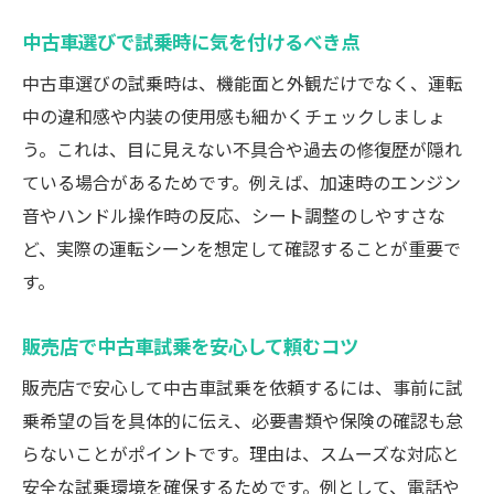
利用者の声から学ぶ中古車試乗の注意点
中古車選びで試乗時に気を付けるべき点
口コミを参考にした中古車試乗体験の選び
中古車選びの試乗時は、機能面と外観だけでなく、運転
方
中の違和感や内装の使用感も細かくチェックしましょ
安心感を高める口コミ情報の活用術
う。これは、目に見えない不具合や過去の修復歴が隠れ
中古車選びで口コミを最大限活かすコツ
ている場合があるためです。例えば、加速時のエンジン
試乗で分かる中古車の状態と安心感の見極め方
音やハンドル操作時の反応、シート調整のしやすさな
中古車試乗で車両状態を正確に見抜くコツ
ど、実際の運転シーンを想定して確認することが重要で
す。
安心できる中古車かを試乗で判断する方法
中古車の不安点を試乗時に解消するポイン
販売店で中古車試乗を安心して頼むコツ
ト
販売店で安心して中古車試乗を依頼するには、事前に試
試乗で感じる中古車の安心感を高める秘訣
乗希望の旨を具体的に伝え、必要書類や保険の確認も怠
中古車の状態を試乗体験から見極める方法
らないことがポイントです。理由は、スムーズな対応と
購入前に知りたい中古車試乗での見極め方
安全な試乗環境を確保するためです。例として、電話や