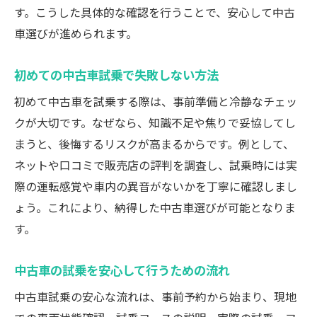
す。こうした具体的な確認を行うことで、安心して中古
試乗できない中古車を選ぶ際の注意すべき
車選びが進められます。
点
中古車の試乗が難しい場合の安全な選び方
初めての中古車試乗で失敗しない方法
試乗不可でも安心できる中古車選びのコツ
初めて中古車を試乗する際は、事前準備と冷静なチェッ
購入前に知りたい中古車試乗のチェックポイン
クが大切です。なぜなら、知識不足や焦りで妥協してし
ト
まうと、後悔するリスクが高まるからです。例として、
中古車試乗時に必ず確認したいチェック項
ネットや口コミで販売店の評判を調査し、試乗時には実
目
際の運転感覚や車内の異音がないかを丁寧に確認しまし
購入前に押さえるべき中古車の試乗ポイン
ょう。これにより、納得した中古車選びが可能となりま
ト
す。
安心して選ぶ中古車試乗時の注意事項まと
中古車の試乗を安心して行うための流れ
め
中古車試乗のチェックリストとその使い方
中古車試乗の安心な流れは、事前予約から始まり、現地