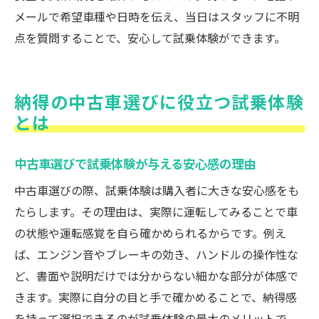
安全な中古車選びに欠かせない試乗時の注意点
メールで希望車種や日時を伝え、当日はスタッフに不明
中古車試乗時に意識したい安全チェック項
点を質問することで、安心して試乗体験ができます。
目
安全な中古車選びのための試乗時注意点
納得の中古車選びに役立つ試乗体験
中古車試乗中に確認すべき装備や機能とは
とは
快適で安全な中古車を見つける試乗のコツ
中古車試乗で安全を確保するポイント紹介
中古車選びで試乗体験が与える安心感の理由
試乗時に見逃せない中古車の安全性チェッ
中古車選びの際、試乗体験は購入者に大きな安心感をも
ク
たらします。その理由は、実際に運転してみることで車
の状態や運転感覚を自ら確かめられるからです。例え
ば、エンジン音やブレーキの効き、ハンドルの操作性な
ど、書面や説明だけでは分からない細かな部分が体感で
きます。実際に自分の目と手で確かめることで、納得感
を持って選択できるのが試乗体験の最大のメリットで