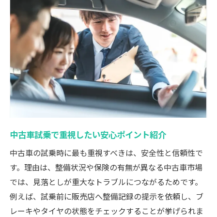
由
比較試乗で分かる中古車の本当の魅力とポ
イント
納得できる中古車選びに試乗体験が重要な
理由
中古車試乗で見極めるべき走行感と操作性
満足できる中古車選びに必要な試乗の流れ
中古車の特長を試乗体験で徹底的に確認す
中古車試乗で重視したい安心ポイント紹介
る方法
試乗できない中古車の理由とその対策法
中古車の試乗時に最も重視すべきは、安全性と信頼性で
す。理由は、整備状況や保険の有無が異なる中古車市場
中古車を試乗できない場合の主な理由解説
では、見落としが重大なトラブルにつながるためです。
販売店で中古車試乗が不可なときの確認事
例えば、試乗前に販売店へ整備記録の提示を依頼し、ブ
項
レーキやタイヤの状態をチェックすることが挙げられま
中古車試乗不可時のリスクと事前対策方法