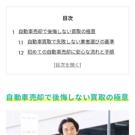
目次
自動車売却で後悔しない買取の極意
自動車買取で失敗しない業者選びの基準
初めての自動車売却に安心な流れと手順
自動車買取で後悔しないチェックポイント
おすすめ自動車買取サービスの選び方
口コミで分かる自動車買取の実態と評判
高額査定へ導く自動車買取のコツ
自動車売却で後悔しない買取の極意
自動車買取で高額査定を狙うための準備法
査定額アップを実現する自動車売却の工夫
自動車買取相場表を活用した賢い交渉術
一括査定で高額自動車買取を叶えるポイン