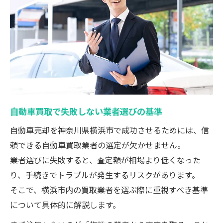
ト
自動車売却で査定額を比較する重要性
自動車買取で重視したいポイント集
自動車買取の評判が良い業者の見極め方
車を売るならどこがいいの選択基準
自動車売却で知っておくべき契約条件
自動車買取で失敗しない業者選びの基準
口コミで人気の自動車買取ポイント解説
自動車売却を神奈川県横浜市で成功させるためには、信
知恵袋で話題の自動車買取注意点まとめ
頼できる自動車買取業者の選定が欠かせません。
相場を知りスマートな売却を実現
業者選びに失敗すると、査定額が相場より低くなった
自動車買取相場表の正しい見方と活用術
り、手続きでトラブルが発生するリスクがあります。
自動車売却前に相場を調べる重要性
そこで、横浜市内の買取業者を選ぶ際に重視すべき基準
賢く売るための自動車買取タイミング
について具体的に解説します。
一括査定で相場を把握した売却戦略