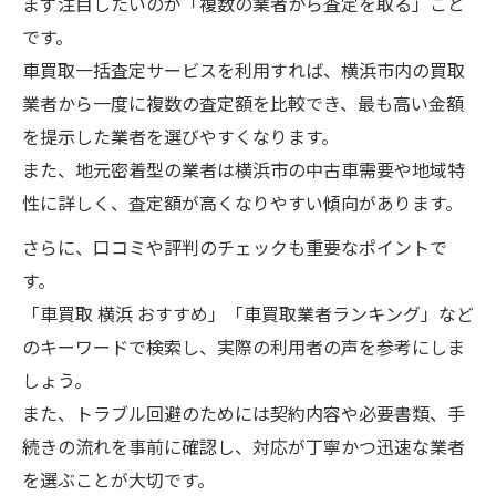
まず注目したいのが「複数の業者から査定を取る」こと
車買取横浜おすすめの相場リサーチ方法
です。
口コミから学ぶ自動車売却の注意点
車買取一括査定サービスを利用すれば、横浜市内の買取
自動車買取の評判悪い業者に注意しよう
業者から一度に複数の査定額を比較でき、最も高い金額
口コミで広がる自動車買取体験談の活用
を提示した業者を選びやすくなります。
また、地元密着型の業者は横浜市の中古車需要や地域特
車を売るならどこがいい口コミ情報比較
性に詳しく、査定額が高くなりやすい傾向があります。
自動車売却トラブルを防ぐための心得
さらに、口コミや評判のチェックも重要なポイントで
自動車買取で実際にあった注意すべき点
す。
自動車一括査定サービスの活用法
「車買取 横浜 おすすめ」「車買取業者ランキング」など
自動車買取一括査定のメリットと流れ
のキーワードで検索し、実際の利用者の声を参考にしま
高額自動車売却を叶える一括査定活用術
しょう。
一括査定で自動車買取業者を比較する方法
また、トラブル回避のためには契約内容や必要書類、手
自動車売却に便利な一括査定サービスの選
続きの流れを事前に確認し、対応が丁寧かつ迅速な業者
び方
を選ぶことが大切です。