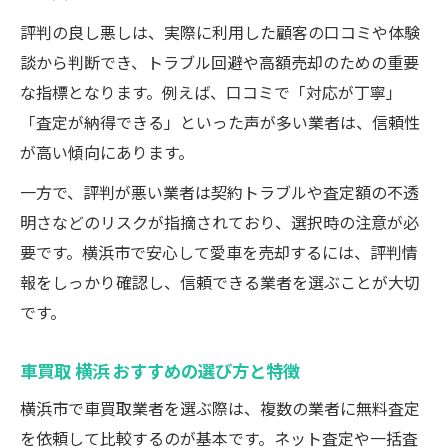
ント
評判の良し悪しは、実際に利用した顧客の口コミや体験
トラブル回避のための自動車買取選び方
談から判断でき、トラブル回避や高額売却のための重要
自動車買取で安心取引を実現する工夫
な指標となります。例えば、口コミで「対応が丁寧」
人気の自動車買取方法を横浜市で解き明かす
「査定が納得できる」といった声が多い業者は、信頼性
自動車買取で注目される人気の売却方法と
が高い傾向にあります。
は
一方で、評判が悪い業者は契約トラブルや査定額の不透
車買取一括査定を活用したメリットと注意
明さなどのリスクが指摘されており、選択時の注意が必
点
要です。横浜市で安心して愛車を売却するには、評判情
出張査定が増える自動車買取の利便性
報をしっかり確認し、信頼できる業者を選ぶことが大切
ネット査定と実店舗査定の違いを解説
です。
自動車買取で選ばれる理由と口コミ傾向
車買取 横浜 おすすめの選び方と特徴
自動車買取で失敗しないための注意点まとめ
横浜市で車買取業者を選ぶ際は、複数の業者に無料査定
自動車買取でよくあるトラブルの傾向
を依頼して比較するのが基本です。ネット査定や一括査
評判悪い自動車買取の手口を知る重要性