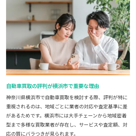
評判悪い自動車買取業者の特徴と見分け方
車買取 横浜 おすすめ店選びの基準
自動車買取の体験談を比較するポイント
高額売却を狙うなら自動車買取の比較が鍵
自動車買取一括査定で査定額アップを狙う
車買取査定の比較が高額売却の近道
自動車買取相場表を使った賢い価格交渉術
複数業者の自動車買取を比較するポイント
自動車買取の評判が横浜市で重要な理由
自動車買取の高額売却事例と成功パターン
神奈川県横浜市で自動車買取を検討する際、評判が特に
評判から見る安心できる自動車買取とは
重視されるのは、地域ごとに業者の対応や査定基準に差
自動車買取の安心材料は評判と口コミが鍵
があるためです。横浜市には大手チェーンから地域密着
信頼できる自動車買取業者の見つけ方
型まで多様な買取業者が存在し、サービスや査定額、対
評判悪い自動車買取を避けるチェックポイ
応の質にバラつきが見られます。