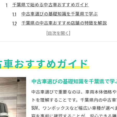
千葉県で始める中古車おすすめガイド
中古車選びの基礎知識を千葉県で学ぶ
千葉県の中古車おすすめ店舗の特徴を解説
中古車購入前に比較したいポイントとは
千葉県で中古車が人気の理由と選び方
中古車を探すなら千葉県の大型店が狙い目
古車おすすめガイド
理想の中古車を選ぶための注目ポイント
中古車選びで重視すべき条件を整理しよう
千葉県の中古車で注目したい年式と走行距離
中古車選びの基礎知識を千葉県で学
中古車おすすめタイプ別の選び方解説
中古車選びで重要なのは、車両本体価格や
千葉県で安い中古車を見つけるコツ紹介
トを理解することです。千葉県内の中古車
中古車SUVや軽自動車の比較ポイント
SUV、ワンボックスなど幅広い車種が選
安心して購入できる中古車の見極め方
容を事前に確認することが、安心できる購