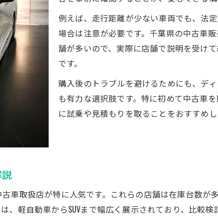
信頼できる中古車販売店を見極める方法
例えば、走行距離が少ない車両でも、法定
中古車の整備履歴や修復歴の確認が重要
場合は注意が必要です。千葉県の中古車販
認定中古車の特徴とおすすめポイント
舗が多いので、実際に店舗で説明を受けて
中古車購入時に保証内容も要チェック
です。
千葉県の中古車で安心なサポート体制
購入後のトラブルを避けるためにも、ディ
コスト重視なら中古車の選び方が重要
も有力な選択肢です。特に初めて中古車を
に試乗や見積もりを取ることをおすすめし
中古車購入時のトータルコスト比較法
千葉県でコスパ重視の中古車選定ポイント
支払総額や維持費を抑える中古車の探し方
中古車購入後のメンテナンス費用に注目
解説
中古車で税金や諸費用を賢く見積もる
中古車取扱店が特に人気です。これらの店舗は在庫台数が
中古車購入で避けたい落とし穴とは
は、軽自動車からSUVまで幅広く展示されており、比較検
中古車で避けるべき車両の特徴を解説