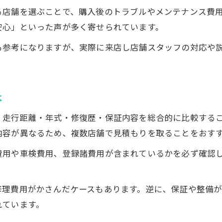
る店舗を選ぶことで、購入後のトラブルやメンテナンス費
購入時期による中古車の損得ポイント
安心」といった声が多く寄せられています。
中古車選びで失敗しやすいチェック項目
も参考になりますが、実際に来店し店舗スタッフの対応や
千葉県の中古車市場で注意したい点
口コミから学ぶ中古車購入の落とし穴
快適カーライフへ中古車選びのコツ解説
は
千葉県で快適な中古車ライフの始め方
・走行距離・年式・修復歴・保証内容を総合的に比較する
中古車おすすめ装備と使い勝手を比較
内容が異なるため、複数店舗で見積もりを取ることをおす
長く乗るなら中古車のメンテナンス重視
費用や車検費用、登録諸費用が含まれているかを必ず確認
中古車選びでチェックしたい室内装備
。
千葉県の中古車で人気車種の傾向紹介
修理費用がかさんだケースもあります。逆に、保証や整備
れています。