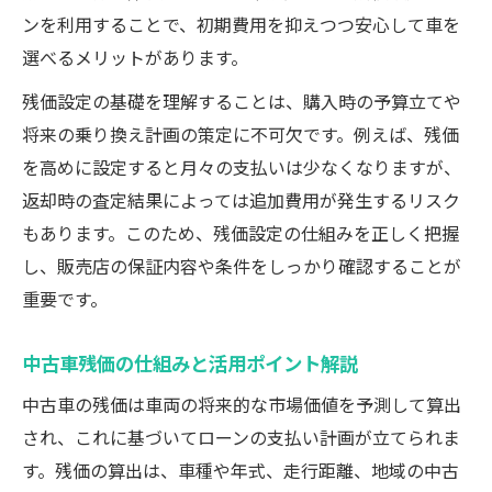
神奈川県の中古車販売とローン活用の相性
ンを利用することで、初期費用を抑えつつ安心して車を
中古車販売選びにおける残価ローンの魅力
選べるメリットがあります。
中古車販売で残価設定ローンを検討する理
残価設定の基礎を理解することは、購入時の予算立てや
由
将来の乗り換え計画の策定に不可欠です。例えば、残価
中古車販売選びで失敗しない条件整理
を高めに設定すると月々の支払いは少なくなりますが、
中古車販売選びで重要な条件を把握する
返却時の査定結果によっては追加費用が発生するリスク
中古車残価と販売条件のチェックポイント
もあります。このため、残価設定の仕組みを正しく把握
し、販売店の保証内容や条件をしっかり確認することが
神奈川県で中古車販売を選ぶ際の落とし穴
重要です。
中古車販売で残価判断時の注意事項
中古車販売選びで保証や条件の比較方法
中古車残価の仕組みと活用ポイント解説
保証や走行距離から見る中古車の魅力
中古車の残価は車両の将来的な市場価値を予測して算出
中古車販売で重視すべき保証内容とは
され、これに基づいてローンの支払い計画が立てられま
中古車残価に影響する走行距離の考え方
す。残価の算出は、車種や年式、走行距離、地域の中古