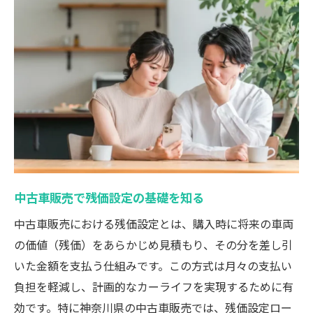
力
神奈川県の中古車販売で選ぶトヨタ車残価
中古車販売に強いトヨタ認定の活用術
月々支払いを抑える中古車購入ポイント
中古車販売で月々支払いを抑えるコツ
中古車残価設定を活用した賢い購入戦略
神奈川県で中古車販売を選ぶ際の節約術
中古車販売の月々支払い例と注意点
中古車販売で残価設定の基礎を知る
中古車販売で総支払額を最小限に抑える方
中古車販売における残価設定とは、購入時に将来の車両
法
の価値（残価）をあらかじめ見積もり、その分を差し引
残価設定ローンが中古車に合う理由
いた金額を支払う仕組みです。この方式は月々の支払い
中古車販売で残価設定ローンを選ぶ利点
負担を軽減し、計画的なカーライフを実現するために有
中古車残価設定ローンの仕組みと活用例
効です。特に神奈川県の中古車販売では、残価設定ロー