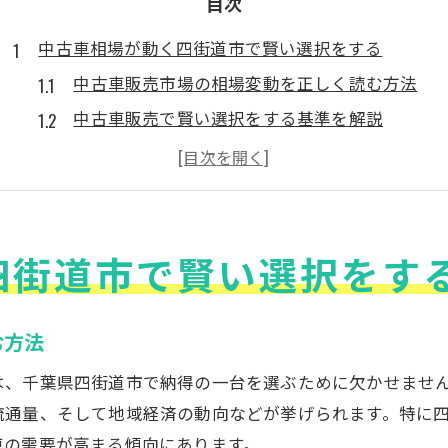
目次
中古車相場が動く四街道市で賢い選択をする
中古車販売市場の相場変動を正しく読む方法
中古車販売で賢い選択をする基準を解説
中古車相場変動と販売価格の関係性を知る
相場変動期に中古車販売で失敗しないコツ
四街道市で中古車販売に強い選び方とは
四街道市で賢い選択をす
販売のタイミングを見極める中古車相場解説
中古車販売の最適なタイミングを見極める方法
相場変動を活かした中古車販売の時期選び
む方法
中古車販売で損をしないタイミングの考え方
は、千葉県四街道市で納得の一台を選ぶために欠かせませ
市場動向を元にした中古車販売の時期判断
流通量、そして地域経済の動向などが挙げられます。特に
販売時期の違いが中古車販売に与える影響
車の需要が高まる傾向にあります。