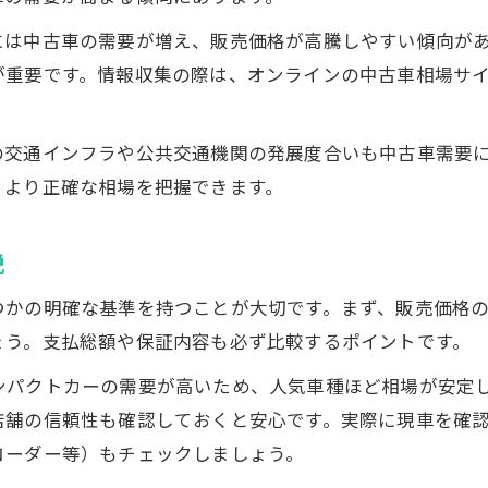
変動する千葉県四街道市の中古車市場分析
には中古車の需要が増え、販売価格が高騰しやすい傾向が
中古車販売市場の動きと相場変動の最新傾向
が重要です。情報収集の際は、オンラインの中古車相場サ
四街道市で中古車販売が注目される理由とは
中古車販売に影響する四街道市の市場要因
の交通インフラや公共交通機関の発展度合いも中古車需要
中古車販売と地域経済の関係を分析する
、より正確な相場を把握できます。
市場データで見る中古車販売の変動ポイント
相場が変わる中で中古車販売を成功させるには
説
中古車販売を成功させる相場変動への対応策
つかの明確な基準を持つことが大切です。まず、販売価格
中古車販売で損を防ぐ選択と見極めポイント
ょう。支払総額や保証内容も必ず比較するポイントです。
相場変動時に中古車販売で選ばれるコツ
ンパクトカーの需要が高いため、人気車種ほど相場が安定
中古車販売で成功するための実践的な工夫
店舗の信頼性も確認しておくと安心です。実際に現車を確
中古車販売の価格交渉で気を付けたい点
コーダー等）もチェックしましょう。
四街道市における中古車選びの新常識を紹介