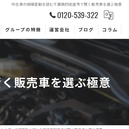
中古車の相場変動を読む千葉県四街道市で賢く販売車を選ぶ極意
0120-539-322
グループの特徴
運営会社
ブログ
コラム
査定
買取
販売
賢く販売車を選ぶ極意
トヨタ
ホンダ