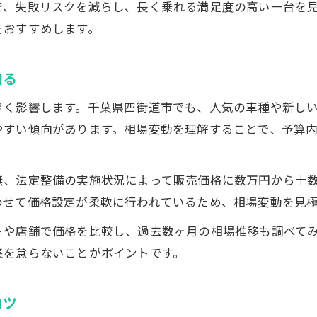
で、失敗リスクを減らし、長く乗れる満足度の高い一台を
中古車販売の新しい選び方とチェックポイント
をおすすめします。
四街道市で注目される中古車販売の選択基準
中古車販売で失敗しないポイントを押さえる
知る
中古車販売の際に重視するべき新常識とは
きく影響します。千葉県四街道市でも、人気の車種や新し
中古車販売で賢く選ぶための最新トレンド
やすい傾向があります。相場変動を理解することで、予算
中古車相場を知ると販売で得する理由とは
中古車販売で相場把握が重要な理由を解説
無、法定整備の実施状況によって販売価格に数万円から十
中古車販売の相場知識が価格交渉に有利な訳
わせて価格設定が柔軟に行われているため、相場変動を見
相場変動を知ることで中古車販売が有利になる
トや店舗で価格を比較し、過去数ヶ月の相場推移も調べて
中古車販売で得するための相場活用術とは
集を怠らないことがポイントです。
中古車販売の相場分析が失敗を防ぐポイント
コツ