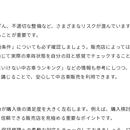
中古車販売現場のリアルな働き方とは
中古車販売におけるクレーム対応の現実
ざん、不適切な整備など、さまざまなリスクが潜んでいま
中古車販売員の説明力と信頼性の重要性
ることが重要です。
中古車販売業界が抱える課題と対策
換条件」についても必ず確認しましょう。販売店によって
売却や査定で損しない中古車販売の秘訣
通じて実際の車両状態を自分の目と感覚でチェックするこ
中古車販売で高く売るための査定ポイント
はいけない中古車ランキング」などの情報も参考にしつつ
中古車販売時期の選び方と損しないコツ
を講じることで、安心して中古車販売を利用できます。
中古車販売での売却時注意点まとめ
中古車販売査定で失敗しない交渉術
中古車販売サイトを活用した売却戦略
力が購入後の満足度を大きく左右します。例えば、購入検
、信頼できる販売店を見極める重要なポイントです。
、保証修理への柔軟な対応もチェックしておきましょう。