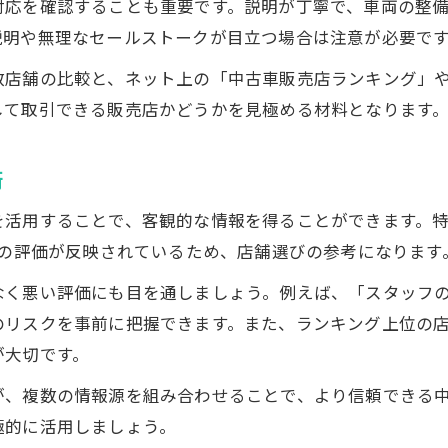
対応を確認することも重要です。説明が丁寧で、車両の整
中古車販売の落とし穴と回避する方法
説明や無理なセールストークが目立つ場合は注意が必要で
中古車販売時に避けたいリスク一覧
数店舗の比較と、ネット上の「中古車販売店ランキング」
中古車販売でありがちな失敗事例を解説
して取引できる販売店かどうかを見極める材料となります
中古車販売で後悔しない確認ポイント
中古車販売で気をつけたい地雷車の特徴
術
理想の一台探しに役立つ中古車販売の知識
を活用することで、客観的な情報を得ることができます。
中古車販売を活用した理想の車探し術
者の評価が反映されているため、店舗選びの参考になります
中古車販売サイトで効率よく探す方法
なく悪い評価にも目を通しましょう。例えば、「スタッフ
中古車販売おすすめ情報の賢い使い方
のリスクを事前に把握できます。また、ランキング上位の
中古車販売一覧から希望条件を絞り込む
が大切です。
中古車販売ランキングを参考にする意義
が、複数の情報源を組み合わせることで、より信頼できる
中古車販売は大変？現場の実態と本音
極的に活用しましょう。
中古車販売の仕事は本当にしんどい？