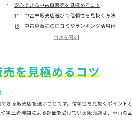
安心できる中古車販売を見極めるコツ
中古車販売店選びで信頼性を見抜く方法
中古車販売の口コミやランキング活用術
中古車販売で避けるべきリスクと対策
中古車販売の現場で重視すべき対応力
中古車販売サイトを比較するポイント
販売を見極めるコツ
失敗しない中古車選びの判断基準とは
中古車販売で注目したいチェック項目
中古車販売の走行距離や修復歴の見極め方
法
中古車販売おすすめポイントと注意点
頼できる販売店を選ぶことです。信頼性を見抜くポイント
中古車販売の相場感覚と賢い比較方法
定や第三者機関による評価を受けている販売店は、車両の
中古車販売サイトで情報を集めるコツ
中古車販売で押さえるべき注意点まとめ