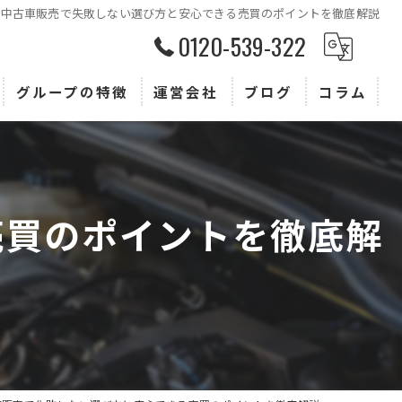
中古車販売で失敗しない選び方と安心できる売買のポイントを徹底解説
0120-539-322
グループの特徴
運営会社
ブログ
コラム
査定
買取
売買のポイントを徹底解
販売
トヨタ
ホンダ